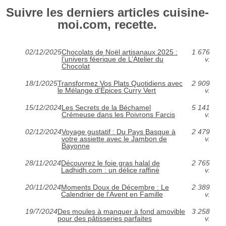
Suivre les derniers articles cuisine-
moi.com, recette.
02/12/2025
Chocolats de Noël artisanaux 2025 :
1 676
l’univers féerique de L’Atelier du
v.
Chocolat
18/1/2025
Transformez Vos Plats Quotidiens avec
2 909
le Mélange d'Épices Curry Vert
v.
15/12/2024
Les Secrets de la Béchamel
5 141
Crémeuse dans les Poivrons Farcis
v.
02/12/2024
Voyage gustatif : Du Pays Basque à
2 479
votre assiette avec le Jambon de
v.
Bayonne
28/11/2024
Découvrez le foie gras halal de
2 765
Ladhidh.com : un délice raffiné
v.
20/11/2024
Moments Doux de Décembre : Le
2 389
Calendrier de l'Avent en Famille
v.
19/7/2024
Des moules à manquer à fond amovible
3 258
pour des pâtisseries parfaites
v.