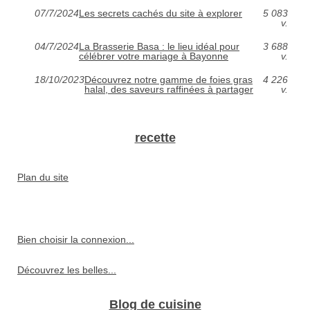
07/7/2024
Les secrets cachés du site à explorer
5 083
v.
04/7/2024
La Brasserie Basa : le lieu idéal pour
3 688
célébrer votre mariage à Bayonne
v.
18/10/2023
Découvrez notre gamme de foies gras
4 226
halal, des saveurs raffinées à partager
v.
recette
Plan du site
Bien choisir la connexion...
Découvrez les belles...
Blog de cuisine