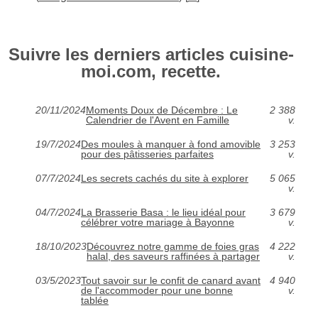
Suivre les derniers articles cuisine-
moi.com, recette.
20/11/2024
Moments Doux de Décembre : Le
2 388
Calendrier de l'Avent en Famille
v.
19/7/2024
Des moules à manquer à fond amovible
3 253
pour des pâtisseries parfaites
v.
07/7/2024
Les secrets cachés du site à explorer
5 065
v.
04/7/2024
La Brasserie Basa : le lieu idéal pour
3 679
célébrer votre mariage à Bayonne
v.
18/10/2023
Découvrez notre gamme de foies gras
4 222
halal, des saveurs raffinées à partager
v.
03/5/2023
Tout savoir sur le confit de canard avant
4 940
de l'accommoder pour une bonne
v.
tablée