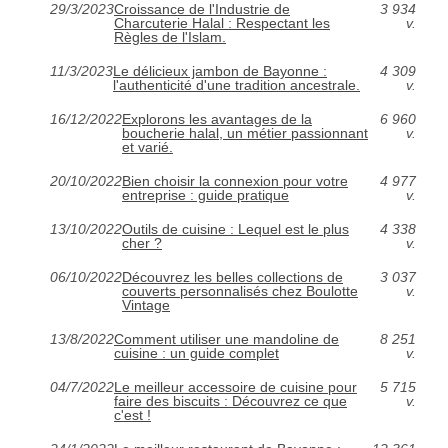
29/3/2023
Croissance de l'Industrie de
3 934
Charcuterie Halal : Respectant les
v.
Règles de l'Islam.
11/3/2023
Le délicieux jambon de Bayonne :
4 309
l'authenticité d'une tradition ancestrale.
v.
16/12/2022
Explorons les avantages de la
6 960
boucherie halal, un métier passionnant
v.
et varié.
20/10/2022
Bien choisir la connexion pour votre
4 977
entreprise : guide pratique
v.
13/10/2022
Outils de cuisine : Lequel est le plus
4 338
cher ?
v.
06/10/2022
Découvrez les belles collections de
3 037
couverts personnalisés chez Boulotte
v.
Vintage
13/8/2022
Comment utiliser une mandoline de
8 251
cuisine : un guide complet
v.
04/7/2022
Le meilleur accessoire de cuisine pour
5 715
faire des biscuits : Découvrez ce que
v.
c'est !