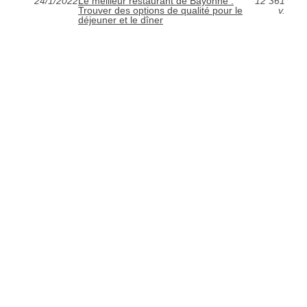
24/1/2022
Le meilleur restaurant de Bayonne :
12 361
Trouver des options de qualité pour le
v.
déjeuner et le dîner