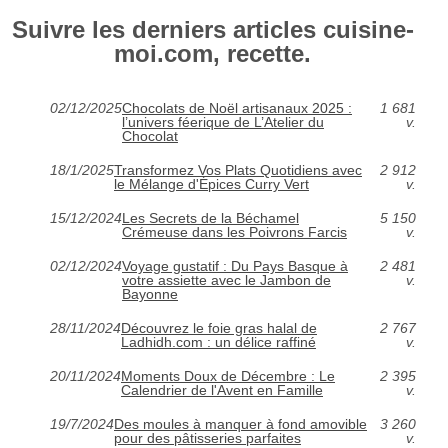
Suivre les derniers articles cuisine-
moi.com, recette.
02/12/2025
Chocolats de Noël artisanaux 2025 :
1 681
l’univers féerique de L’Atelier du
v.
Chocolat
18/1/2025
Transformez Vos Plats Quotidiens avec
2 912
le Mélange d'Épices Curry Vert
v.
15/12/2024
Les Secrets de la Béchamel
5 150
Crémeuse dans les Poivrons Farcis
v.
02/12/2024
Voyage gustatif : Du Pays Basque à
2 481
votre assiette avec le Jambon de
v.
Bayonne
28/11/2024
Découvrez le foie gras halal de
2 767
Ladhidh.com : un délice raffiné
v.
20/11/2024
Moments Doux de Décembre : Le
2 395
Calendrier de l'Avent en Famille
v.
19/7/2024
Des moules à manquer à fond amovible
3 260
pour des pâtisseries parfaites
v.