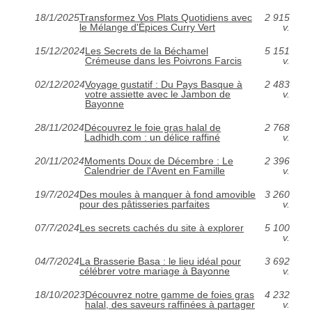
18/1/2025
Transformez Vos Plats Quotidiens avec
2 915
le Mélange d'Épices Curry Vert
v.
15/12/2024
Les Secrets de la Béchamel
5 151
Crémeuse dans les Poivrons Farcis
v.
02/12/2024
Voyage gustatif : Du Pays Basque à
2 483
votre assiette avec le Jambon de
v.
Bayonne
28/11/2024
Découvrez le foie gras halal de
2 768
Ladhidh.com : un délice raffiné
v.
20/11/2024
Moments Doux de Décembre : Le
2 396
Calendrier de l'Avent en Famille
v.
19/7/2024
Des moules à manquer à fond amovible
3 260
pour des pâtisseries parfaites
v.
07/7/2024
Les secrets cachés du site à explorer
5 100
v.
04/7/2024
La Brasserie Basa : le lieu idéal pour
3 692
célébrer votre mariage à Bayonne
v.
18/10/2023
Découvrez notre gamme de foies gras
4 232
halal, des saveurs raffinées à partager
v.