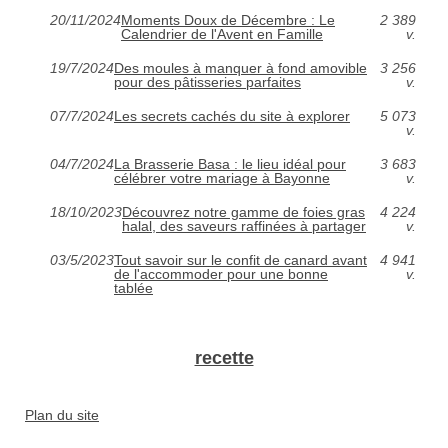
20/11/2024
Moments Doux de Décembre : Le
2 389
Calendrier de l'Avent en Famille
v.
19/7/2024
Des moules à manquer à fond amovible
3 256
pour des pâtisseries parfaites
v.
07/7/2024
Les secrets cachés du site à explorer
5 073
v.
04/7/2024
La Brasserie Basa : le lieu idéal pour
3 683
célébrer votre mariage à Bayonne
v.
18/10/2023
Découvrez notre gamme de foies gras
4 224
halal, des saveurs raffinées à partager
v.
03/5/2023
Tout savoir sur le confit de canard avant
4 941
de l'accommoder pour une bonne
v.
tablée
recette
Plan du site