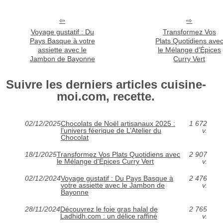
Voyage gustatif : Du
Transformez Vos
Pays Basque à votre
Plats Quotidiens ave
assiette avec le
le Mélange d'Épices
Jambon de Bayonne
Curry Vert
Suivre les derniers articles cuisine-
moi.com, recette.
02/12/2025
Chocolats de Noël artisanaux 2025 :
1 672
l’univers féerique de L’Atelier du
v.
Chocolat
18/1/2025
Transformez Vos Plats Quotidiens avec
2 907
le Mélange d'Épices Curry Vert
v.
02/12/2024
Voyage gustatif : Du Pays Basque à
2 476
votre assiette avec le Jambon de
v.
Bayonne
28/11/2024
Découvrez le foie gras halal de
2 765
Ladhidh.com : un délice raffiné
v.