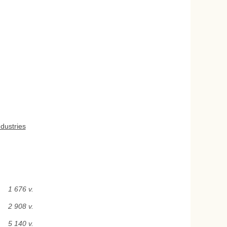
dustries
1 676 v.
2 908 v.
5 140 v.