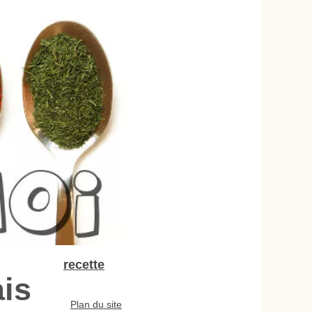
recette
is
Plan du site