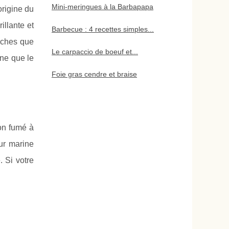
Mini-meringues à la Barbapapa
origine du
llante et
Barbecue : 4 recettes simples...
anches que
Le carpaccio de boeuf et...
gne que le
Foie gras cendre et braise
mon fumé à
ur marine
. Si votre