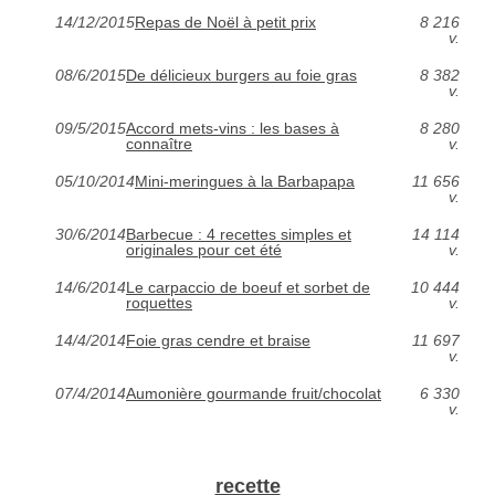
14/12/2015
Repas de Noël à petit prix
8 216
v.
08/6/2015
De délicieux burgers au foie gras
8 382
v.
09/5/2015
Accord mets-vins : les bases à
8 280
connaître
v.
05/10/2014
Mini-meringues à la Barbapapa
11 656
v.
30/6/2014
Barbecue : 4 recettes simples et
14 114
originales pour cet été
v.
14/6/2014
Le carpaccio de boeuf et sorbet de
10 444
roquettes
v.
14/4/2014
Foie gras cendre et braise
11 697
v.
07/4/2014
Aumonière gourmande fruit/chocolat
6 330
v.
recette