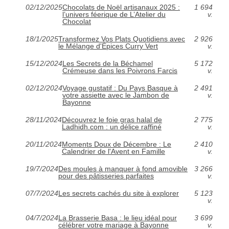
02/12/2025
Chocolats de Noël artisanaux 2025 :
1 694
l’univers féerique de L’Atelier du
v.
Chocolat
18/1/2025
Transformez Vos Plats Quotidiens avec
2 926
le Mélange d'Épices Curry Vert
v.
15/12/2024
Les Secrets de la Béchamel
5 172
Crémeuse dans les Poivrons Farcis
v.
02/12/2024
Voyage gustatif : Du Pays Basque à
2 491
votre assiette avec le Jambon de
v.
Bayonne
28/11/2024
Découvrez le foie gras halal de
2 775
Ladhidh.com : un délice raffiné
v.
20/11/2024
Moments Doux de Décembre : Le
2 410
Calendrier de l'Avent en Famille
v.
19/7/2024
Des moules à manquer à fond amovible
3 266
pour des pâtisseries parfaites
v.
07/7/2024
Les secrets cachés du site à explorer
5 123
v.
04/7/2024
La Brasserie Basa : le lieu idéal pour
3 699
célébrer votre mariage à Bayonne
v.