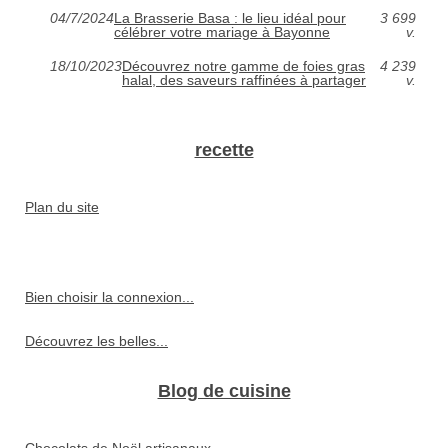
04/7/2024
La Brasserie Basa : le lieu idéal pour
3 699
célébrer votre mariage à Bayonne
v.
18/10/2023
Découvrez notre gamme de foies gras
4 239
halal, des saveurs raffinées à partager
v.
recette
Plan du site
Bien choisir la connexion...
Découvrez les belles...
Blog de cuisine