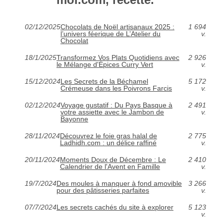
02/12/2025
Chocolats de Noël artisanaux 2025 :
1 694
l’univers féerique de L’Atelier du
v.
Chocolat
18/1/2025
Transformez Vos Plats Quotidiens avec
2 926
le Mélange d'Épices Curry Vert
v.
15/12/2024
Les Secrets de la Béchamel
5 172
Crémeuse dans les Poivrons Farcis
v.
02/12/2024
Voyage gustatif : Du Pays Basque à
2 491
votre assiette avec le Jambon de
v.
Bayonne
28/11/2024
Découvrez le foie gras halal de
2 775
Ladhidh.com : un délice raffiné
v.
20/11/2024
Moments Doux de Décembre : Le
2 410
Calendrier de l'Avent en Famille
v.
19/7/2024
Des moules à manquer à fond amovible
3 266
pour des pâtisseries parfaites
v.
07/7/2024
Les secrets cachés du site à explorer
5 123
v.