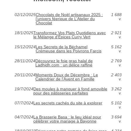
02/12/2025
Chocolats de Noël artisanaux 2025 :
1 688
l’univers féerique de L’Atelier du
v.
Chocolat
18/1/2025
Transformez Vos Plats Quotidiens avec
2 921
le Mélange d'Épices Curry Vert
v.
15/12/2024
Les Secrets de la Béchamel
5 162
Crémeuse dans les Poivrons Farcis
v.
28/11/2024
Découvrez le foie gras halal de
2 769
Ladhidh.com : un délice raffiné
v.
20/11/2024
Moments Doux de Décembre : Le
2 403
Calendrier de l'Avent en Famille
v.
19/7/2024
Des moules à manquer à fond amovible
3 262
pour des pâtisseries parfaites
v.
07/7/2024
Les secrets cachés du site à explorer
5 102
v.
04/7/2024
La Brasserie Basa : le lieu idéal pour
3 694
célébrer votre mariage à Bayonne
v.
18/10/2023
Découvrez notre gamme de foies gras
4 234