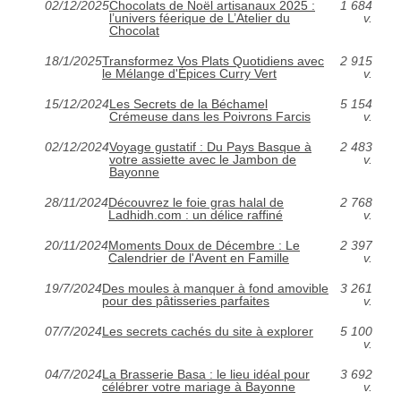
02/12/2025
Chocolats de Noël artisanaux 2025 :
1 684
l’univers féerique de L’Atelier du
v.
Chocolat
18/1/2025
Transformez Vos Plats Quotidiens avec
2 915
le Mélange d'Épices Curry Vert
v.
15/12/2024
Les Secrets de la Béchamel
5 154
Crémeuse dans les Poivrons Farcis
v.
02/12/2024
Voyage gustatif : Du Pays Basque à
2 483
votre assiette avec le Jambon de
v.
Bayonne
28/11/2024
Découvrez le foie gras halal de
2 768
Ladhidh.com : un délice raffiné
v.
20/11/2024
Moments Doux de Décembre : Le
2 397
Calendrier de l'Avent en Famille
v.
19/7/2024
Des moules à manquer à fond amovible
3 261
pour des pâtisseries parfaites
v.
07/7/2024
Les secrets cachés du site à explorer
5 100
v.
04/7/2024
La Brasserie Basa : le lieu idéal pour
3 692
célébrer votre mariage à Bayonne
v.