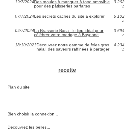
19/7/2024
Des moules à manquer à fond amovible
3 262
pour des pâtisseries parfaites
v.
07/7/2024
Les secrets cachés du site à explorer
5 102
v.
04/7/2024
La Brasserie Basa : le lieu idéal pour
3 694
célébrer votre mariage à Bayonne
v.
18/10/2023
Découvrez notre gamme de foies gras
4 234
halal, des saveurs raffinées à partager
v.
recette
Plan du site
Bien choisir la connexion...
Découvrez les belles...