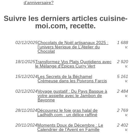
d’anniversaire?
Suivre les derniers articles cuisine-
moi.com, recette.
02/12/2025
Chocolats de Noël artisanaux 2025 :
1 688
l’univers féerique de L’Atelier du
v.
Chocolat
18/1/2025
Transformez Vos Plats Quotidiens avec
2 920
le Mélange d'Épices Curry Vert
v.
15/12/2024
Les Secrets de la Béchamel
5 161
Crémeuse dans les Poivrons Farcis
v.
02/12/2024
Voyage gustatif : Du Pays Basque à
2 484
votre assiette avec le Jambon de
v.
Bayonne
28/11/2024
Découvrez le foie gras halal de
2 769
Ladhidh.com : un délice raffiné
v.
20/11/2024
Moments Doux de Décembre : Le
2 402
Calendrier de l'Avent en Famille
v.