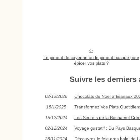
Le piment de cayenne ou le piment basque pour
épicer vos plats ?
Suivre les derniers 
02/12/2025
Chocolats de Noël artisanaux 2025
18/1/2025
Transformez Vos Plats Quotidien
15/12/2024
Les Secrets de la Béchamel Crém
02/12/2024
Voyage gustatif : Du Pays Basqu
28/11/2024
Découvrez le foie gras halal de L