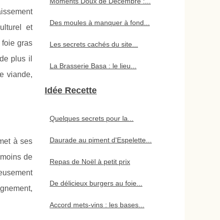
Moments Doux de Décembre :...
raissement
Des moules à manquer à fond...
lturel et
 foie gras
Les secrets cachés du site...
de plus il
La Brasserie Basa : le lieu...
e viande,
Idée Recette
Quelques secrets pour la...
Daurade au piment d'Espelette...
rmet à ses
à moins de
Repas de Noël à petit prix
neusement
De délicieux burgers au foie...
pagnement,
Accord mets-vins : les bases...