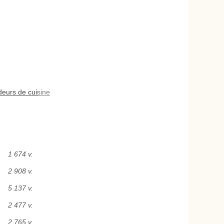
deurs de cuisine
1 674 v.
2 908 v.
5 137 v.
2 477 v.
2 765 v.