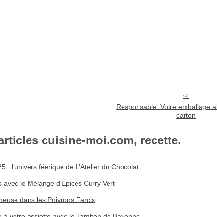
Responsable: Votre emballage al
carton
articles cuisine-moi.com, recette.
 : l’univers féerique de L’Atelier du Chocolat
s avec le Mélange d'Épices Curry Vert
euse dans les Poivrons Farcis
e à votre assiette avec le Jambon de Bayonne