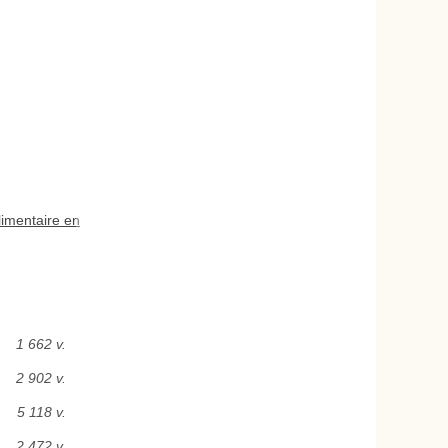
imentaire en
1 662 v.
2 902 v.
5 118 v.
2 472 v.