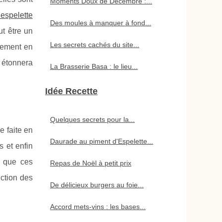
Moments Doux de Décembre :...
espelette
Des moules à manquer à fond...
ut être un
Les secrets cachés du site...
itement en
i étonnera
La Brasserie Basa : le lieu...
Idée Recette
Quelques secrets pour la...
e faite en
Daurade au piment d'Espelette...
 et enfin
r que ces
Repas de Noël à petit prix
nction des
De délicieux burgers au foie...
Accord mets-vins : les bases...