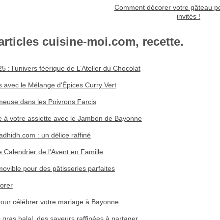
Comment décorer votre gâteau po
invités !
articles cuisine-moi.com, recette.
 : l’univers féerique de L’Atelier du Chocolat
s avec le Mélange d'Épices Curry Vert
euse dans les Poivrons Farcis
e à votre assiette avec le Jambon de Bayonne
adhidh.com : un délice raffiné
alendrier de l'Avent en Famille
vible pour des pâtisseries parfaites
lorer
 pour célébrer votre mariage à Bayonne
ras halal, des saveurs raffinées à partager