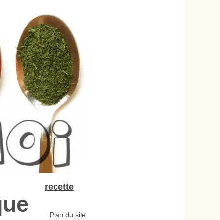
recette
que
Plan du site