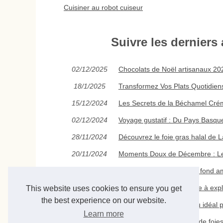
Cuisiner au robot cuiseur
Suivre les derniers 
02/12/2025
Chocolats de Noël artisanaux 2025
18/1/2025
Transformez Vos Plats Quotidien
15/12/2024
Les Secrets de la Béchamel Crém
02/12/2024
Voyage gustatif : Du Pays Basqu
28/11/2024
Découvrez le foie gras halal de L
20/11/2024
Moments Doux de Décembre : Le C
19/7/2024
Des moules à manquer à fond amo
07/7/2024
Les secrets cachés du site à exp
This website uses cookies to ensure you get
the best experience on our website.
04/7/2024
La Brasserie Basa : le lieu idéal
Learn more
18/10/2023
Découvrez notre gamme de foies g