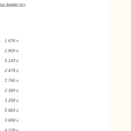
ur épater vos
1 676 v.
2 909 v.
5 143 v.
2 479 v.
2 765 v.
2 389 v.
3 258 v.
5 083 v.
3 688 v.
4 228 v.