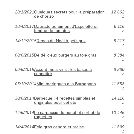
20/1/2021
Quelques secrets pour la préparation
12 662
de chorizo
v.
18/4/2017
Daurade au piment d'Espelette et
8 116
fondue de tomates
v.
14/12/2015
Repas de Noël à petit prix
8 217
v.
08/6/2015
De délicieux burgers au foie gras
8 384
v.
09/5/2015
Accord mets-vins : les bases à
8 280
connaître
v.
05/10/2014
Mini-meringues à la Barbapapa
11 658
v.
30/6/2014
Barbecue : 4 recettes simples et
14 116
originales pour cet été
v.
14/6/2014
Le carpaccio de boeuf et sorbet de
10 445
roquettes
v.
14/4/2014
Foie gras cendre et braise
11 699
v.