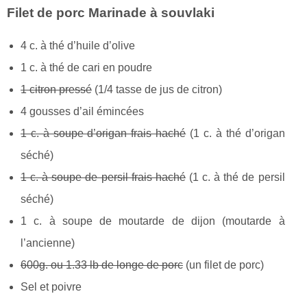
Filet de porc Marinade à souvlaki
4 c. à thé d’huile d’olive
1 c. à thé de cari en poudre
1 citron pressé
(1/4 tasse de jus de citron)
4 gousses d’ail émincées
1 c. à soupe d’origan frais haché
(1 c. à thé d’origan
séché)
1 c. à soupe de persil frais haché
(1 c. à thé de persil
séché)
1 c. à soupe de moutarde de dijon (moutarde à
l’ancienne)
600g. ou 1.33 lb de longe de porc
(un filet de porc)
Sel et poivre