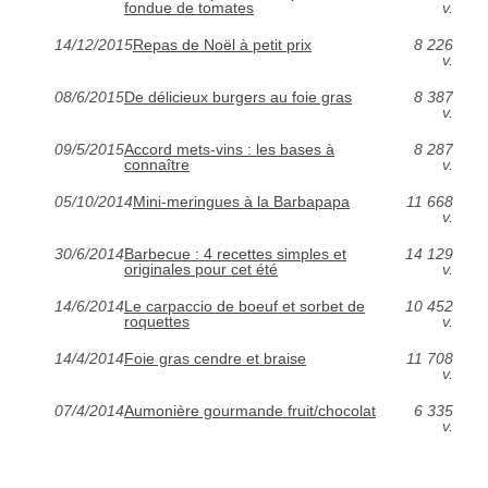
fondue de tomates
v.
14/12/2015
Repas de Noël à petit prix
8 226
v.
08/6/2015
De délicieux burgers au foie gras
8 387
v.
09/5/2015
Accord mets-vins : les bases à
8 287
connaître
v.
05/10/2014
Mini-meringues à la Barbapapa
11 668
v.
30/6/2014
Barbecue : 4 recettes simples et
14 129
originales pour cet été
v.
14/6/2014
Le carpaccio de boeuf et sorbet de
10 452
roquettes
v.
14/4/2014
Foie gras cendre et braise
11 708
v.
07/4/2014
Aumonière gourmande fruit/chocolat
6 335
v.